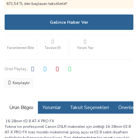
671,54 TL den başlayan taksitlerle!!
Gelince Haber Ver
Tavsiye Et
Yorum Yaz
Ürün Paylaş :
Karşılaştır
Ürün Bilgisi
Yorumlar
Taksit Seçenekleri
Önerilerin
16-28mm f/2.8 AT-X PRO FX
Tokina’nın profesyonel Canon DSLR makineleri için ürettiği 16-28mm f/2.8
AT-X PRO FX lnes modeli mükemmel görüş açısı ve f/2.8 sabit diyafram
açıklığıyla kullanıcısını büyülüyor. Tüm değerlerde keskin ve net sonuçlar