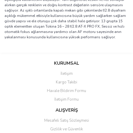
alırken gerçek renklerin ve doğru kontrast değerlerin sensöre ulaşmasını
sağlıyor. Az ışıklı ortamlarda kapalı mekan gibi çekimlerde f/2.8 diyafram
açıklığı mükemmel etkisiyle kullanıcısına büyük yardım sağlarken sağlam
gövde yapısı ve ele oturuşu çok daha stabil hale getiriyor. 13 grupta 15
optik elementten oluşan Tokina 16 – 28 f/2.8 AT-X PRO FX, Sessiz ve hızlı
otomatik fokus ağlanmasına yardımcı olan AF motoru sayesinde anın
yakalanması konusunda kullanıcısına yüksek performans sağlıyor.
Bu ürünün fiyat bilgisi, resim, ürün açıklamalarında ve diğer
konularda yetersiz gördüğünüz noktaları öneri formunu kullanarak
Bu ürüne ilk yorumu siz yapın!
KURUMSAL
tarafımıza iletebilirsiniz.
Görüş ve önerileriniz için teşekkür ederiz.
İletişim
Yorum Yaz
Kargo Takibi
Ürün resmi kalitesiz, bozuk veya görüntülenemiyor.
Havale Bildirim Formu
Ürün açıklamasında eksik bilgiler bulunuyor.
İletişim Formu
Ürün bilgilerinde hatalar bulunuyor.
Ürün fiyatı diğer sitelerden daha pahalı.
ALIŞVERİŞ
Bu ürüne benzer farklı alternatifler olmalı.
Mesafeli Satış Sözleşmesi
Gizlilik ve Güvenlik