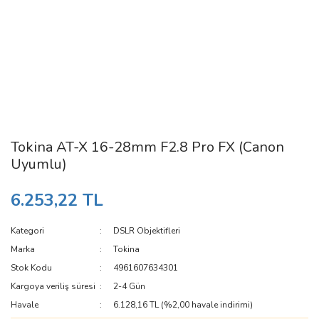
Tokina AT-X 16-28mm F2.8 Pro FX (Canon
Uyumlu)
6.253,22 TL
Kategori
DSLR Objektifleri
Marka
Tokina
Stok Kodu
4961607634301
Kargoya veriliş süresi
2-4 Gün
Havale
6.128,16 TL (%2,00 havale indirimi)