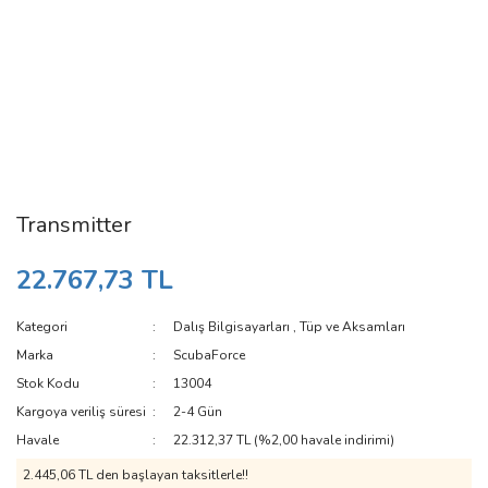
Transmitter
22.767,73 TL
Kategori
Dalış Bilgisayarları
,
Tüp ve Aksamları
Marka
ScubaForce
Stok Kodu
13004
Kargoya veriliş süresi
2-4 Gün
Havale
22.312,37 TL (%2,00 havale indirimi)
2.445,06 TL den başlayan taksitlerle!!