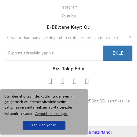
Instagram
Youtube
E-Bültene Kayıt Ol!
Fırsatları, kampanya ve duyuruları ile ilgili e-posta almak ister misiniz?
EKLE
Bizi Takip Edin
Bu internet sitesinde, kullanıcı deneyimini
© Tüm hakları saklıdır. Kredi kartı bilgileriniz 256bit SSL sertifikası ile
geliştirmek ve internet sitesinin verimli
korunmaktadır.
çalışmasını sağlamak amacıyla çerezler
kullanılmaktadır.
Ayrıntıları inceleyin.
Kabul ediyorum
ile
ideasoft
e-