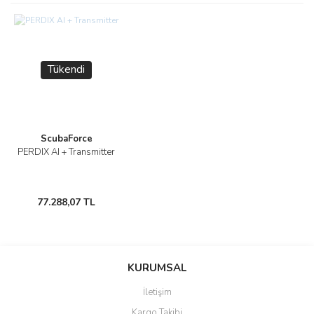
Bu ürüne ilk yorumu siz yapın!
tarafımıza iletebilirsiniz.
Görüş ve önerileriniz için teşekkür ederiz.
Yorum Yaz
Ürün resmi kalitesiz, bozuk veya görüntülenemiyor.
Tükendi
Ürün açıklamasında eksik bilgiler bulunuyor.
Ürün bilgilerinde hatalar bulunuyor.
Ürün fiyatı diğer sitelerden daha pahalı.
Bu ürüne benzer farklı alternatifler olmalı.
ScubaForce
PERDIX AI + Transmitter
77.288,07 TL
Gönder
KURUMSAL
İletişim
Kargo Takibi