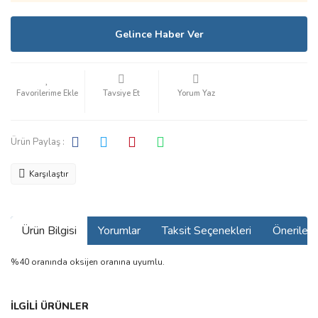
Gelince Haber Ver
Tavsiye Et
Yorum Yaz
Ürün Paylaş :
Karşılaştır
Ürün Bilgisi
Yorumlar
Taksit Seçenekleri
Önerilerin
%40 oranında oksijen oranına uyumlu.
Bu ürünün fiyat bilgisi, resim, ürün açıklamalarında ve diğer
İLGİLİ ÜRÜNLER
konularda yetersiz gördüğünüz noktaları öneri formunu kullanarak