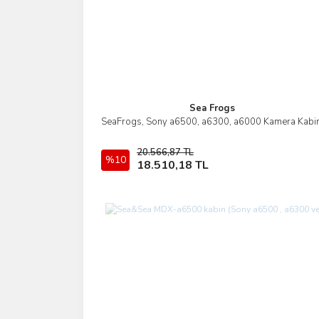
Sea Frogs
SeaFrogs, Sony a6500, a6300, a6000 Kamera Kabin
İncele
20.566,87 TL
%10
Sepete Ekle
18.510,18 TL