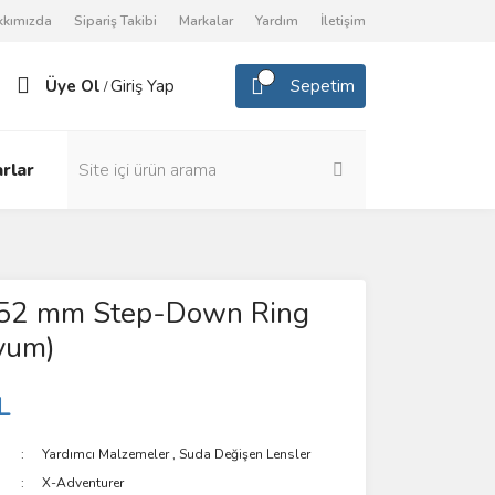
kkımızda
Sipariş Takibi
Markalar
Yardım
İletişim
Üye Ol
Giriş Yap
Sepetim
/
rlar
52 mm Step-Down Ring
yum)
L
Yardımcı Malzemeler
,
Suda Değişen Lensler
X-Adventurer