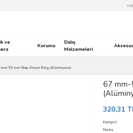
Ha
ik ve
Dalış
Koruma
Aksesua
era
Malzemeleri
 mm-52 mm Step-Down Ring (Alüminyum)
67 mm-
(Alümin
320,31 T
Kategori
Marka