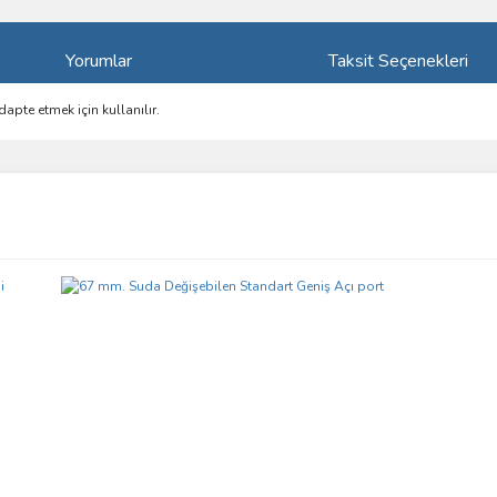
Yorumlar
Taksit Seçenekleri
dapte etmek için kullanılır.
ve diğer konularda yetersiz gördüğünüz noktaları öneri formunu kullanarak taraf
Bu ürüne ilk yorumu siz yapın!
r.
Yorum Yaz