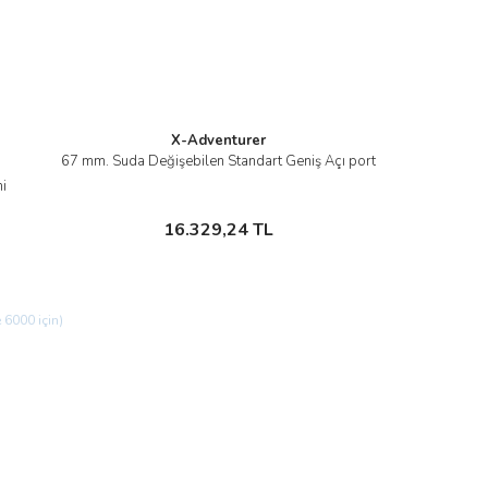
Gönder
X-Adventurer
67 mm. Suda Değişebilen Standart Geniş Açı port
İncele
i
Sepete Ekle
16.329,24 TL