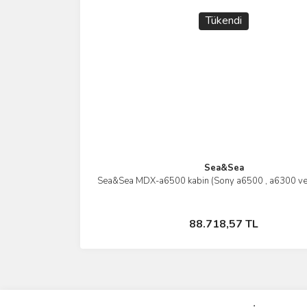
Tükendi
Sea&Sea
Sea&Sea MDX-a6500 kabin (Sony a6500 , a6300 ve 
İncele
Stokta Yok
88.718,57 TL