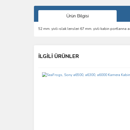
Ürün Bilgisi
52 mm. yivli ıslak lensleri 67 mm. yivli kabin portlarına a
Bu ürünün fiyat bilgisi, resim, ürün açıklamalarında 
Görüş ve önerileriniz için teşekkür ederiz.
İLGİLİ ÜRÜNLER
Ürün resmi kalitesiz, bozuk veya görüntülenemiyo
Ürün açıklamasında eksik bilgiler bulunuyor.
Ürün bilgilerinde hatalar bulunuyor.
Ürün fiyatı diğer sitelerden daha pahalı.
Bu ürüne benzer farklı alternatifler olmalı.