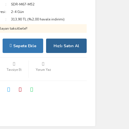
SDR-M67-M52
resi
2-4 Gün
313,90 TL (%2,00 havale indirimi)
ayan taksitlerle!!
Sepete Ekle
Hızlı Satın Al
Tavsiye Et
Yorum Yaz