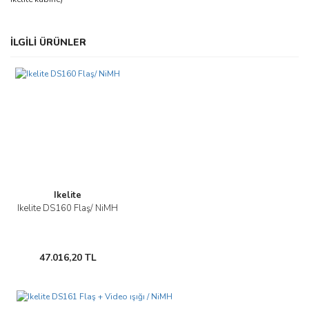
Bu ürünün fiyat bilgisi, resim, ürün açıklamalarında ve diğer
İLGİLİ ÜRÜNLER
konularda yetersiz gördüğünüz noktaları öneri formunu kullanarak
Bu ürüne ilk yorumu siz yapın!
tarafımıza iletebilirsiniz.
Görüş ve önerileriniz için teşekkür ederiz.
Yorum Yaz
Ürün resmi kalitesiz, bozuk veya görüntülenemiyor.
Ürün açıklamasında eksik bilgiler bulunuyor.
Ürün bilgilerinde hatalar bulunuyor.
Ürün fiyatı diğer sitelerden daha pahalı.
Bu ürüne benzer farklı alternatifler olmalı.
Ikelite
Ikelite DS160 Flaş/ NiMH
47.016,20 TL
Gönder