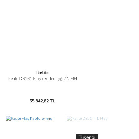
Ikelite
Ikelite DS161 Flaş + Video ışığı / NiMH
55.842,82 TL
Tükendi