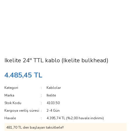
Ikelite 24'' TTL kablo (Ikelite bulkhead)
4.485,45 TL
Kategori
Kablolar
Marka
Ikelite
Stok Kodu
4103.50
Kargoya veriliş süresi
2-4 Gün
Havale
4.395,74 TL (%2,00 havale indirimi)
481,70 TL den başlayan taksitlerle!!