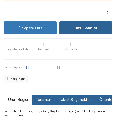
Sepete Ekle
Hızlı Satın Al
Tavsiye Et
Yorum Yaz
Ürün Paylaş :
Karşılaştır
Ürün Bilgisi
Yorumlar
Taksit Seçenekleri
Önerilerin
Ikelite dijital TTL tek, düz, 24 inç flaş kablosu için (Ikelte DS Flaşlardan
Ikelite kabine)