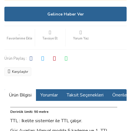
Gelince Haber Ver
Tavsiye Et
Yorum Yaz
Ürün Paylaş :
Karşılaştır
Ürün Bilgisi
Yorumlar
Taksit Seçenekleri
Önerilerin
Derinlik limiti: 90 metre
TTL : Ikelite sistemler ile TTL çalışır.
Güç Ayarları: Manual modda 5 kademe ve 1 TTL