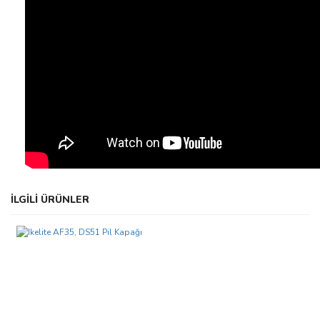
Bu ürünün fiyat bilgisi, resim, ürün açıklamalarında ve diğer
İLGİLİ ÜRÜNLER
konularda yetersiz gördüğünüz noktaları öneri formunu kullanarak
Bu ürüne ilk yorumu siz yapın!
tarafımıza iletebilirsiniz.
Görüş ve önerileriniz için teşekkür ederiz.
Yorum Yaz
Ürün resmi kalitesiz, bozuk veya görüntülenemiyor.
Ürün açıklamasında eksik bilgiler bulunuyor.
Ürün bilgilerinde hatalar bulunuyor.