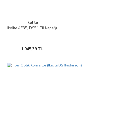
Ürün fiyatı diğer sitelerden daha pahalı.
Bu ürüne benzer farklı alternatifler olmalı.
Ikelite
Ikelite AF35, DS51 Pil Kapağı
1.045,39 TL
Gönder