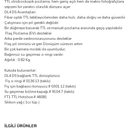
TTL stroboskopik pozlama, hem geniş açılı hem de makro fotoğrafçılara
yepyeni bir yaratıcı olasılık dünyası açar.
DL4 DS Avantajları:
Fiber optik TTL tetikleyicilerinden daha hızlı, daha doğru ve daha güvenilir
Çalışması için pil gerekli değildir.
Bir düğmeye basarak TTL ve manuel pozlama arasında geçiş yapılabilir
Flaş Pozlama (EV) destekler
Arka perde senkronizasyonunu destekler
Flaş pil ömrünü ve geri Dönüşüm süresini artırır
Bir çok kamera modeli ile uyumludur,
Bağımsız su geçirmez o-ringi vardır.
Ağırlık : 0.82 Kg.
Kutuda bulunanlar:
DL4 DS bağlantı TTL dönüştürücü
Fiş o-ringi # 0136.13 (takılı)
Fiş için bağlayıcı koruyucu # 0301.12 (takılı)
Su geçirmez bölme kapağı # 9104.7 (takılı)
FT1 TTL Hotshoe # 46081
Silikon yağ ( 1cc tüp )
Bu ürünün fiyat bilgisi, resim, ürün açıklamalarında ve diğer
İLGİLİ ÜRÜNLER
konularda yetersiz gördüğünüz noktaları öneri formunu kullanarak
Bu ürüne ilk yorumu siz yapın!