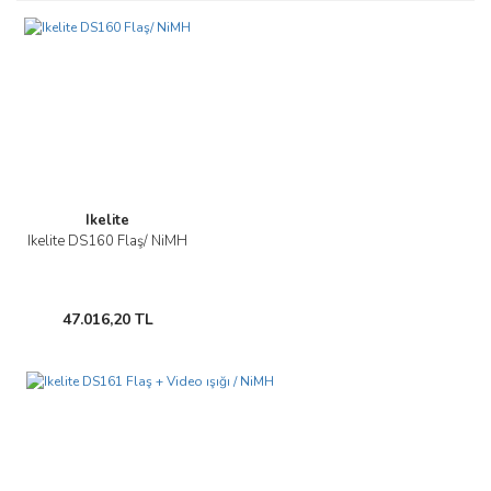
tarafımıza iletebilirsiniz.
Görüş ve önerileriniz için teşekkür ederiz.
Yorum Yaz
Ürün resmi kalitesiz, bozuk veya görüntülenemiyor.
Ürün açıklamasında eksik bilgiler bulunuyor.
Ürün bilgilerinde hatalar bulunuyor.
Ürün fiyatı diğer sitelerden daha pahalı.
Bu ürüne benzer farklı alternatifler olmalı.
Ikelite
Ikelite DS160 Flaş/ NiMH
47.016,20 TL
Gönder