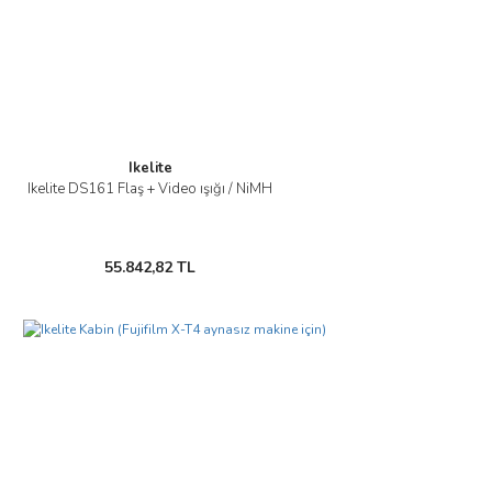
Ikelite
Ikelite DS161 Flaş + Video ışığı / NiMH
55.842,82 TL