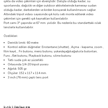
ışıkla da video çekimleri için elverişlidir. Dalışta olduğu kadar, su
sporlarında, dağcılık ve diğer outdoor aktivitelerinde kamerayı sudan
olduğu kadar, darbelerden ve kirden koruyarak kullanılmasını sağlar.
Altındaki tripot vidası sayesinde ışık kolu seti monte edilerek video
çekimleri için gerekli ışık kaynakları kullanılabilir.
Port camı 3" çapında ve 67 mm. yivlidir. Bu nedenle bu standarttaki ıslak
lenslerle kullanılabilir.
Özellikleri:
Derinlik limiti: 60 metre
Kontrol edilen düğmeler: Enstantane (shutter) , Açma - kapama, zoom ,
film kayıt, , Fn butonu, menü butonu, yukarı/aşağı/sağa/sola butonları,
Func../Set butonu, Playback butonu, silme butonu
Tatlı suda çok az yüzerlikli
Ortasında 1/4-20 tripot yuvası
Ağırlık: 505 gr.
Ölçüler: 152 x 117 x 114 mm.
3 inch (76 mm) çaplı lens port
Bu ürünün fiyat bilgisi, resim, ürün açıklamalarında ve diğer
İLGİLİ ÜRÜNLER