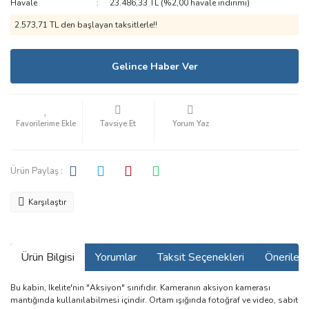
Havale
23.486,33 TL (%2,00 havale indirimi)
2.573,71 TL den başlayan taksitlerle!!
Gelince Haber Ver
Tavsiye Et
Yorum Yaz
Ürün Paylaş :
Karşılaştır
Ürün Bilgisi
Yorumlar
Taksit Seçenekleri
Önerilerin
Bu kabin, Ikelite'nin "Aksiyon" sınıfıdır. Kameranın aksiyon kamerası
mantığında kullanılabilmesi içindir. Ortam ışığında fotoğraf ve video, sabit