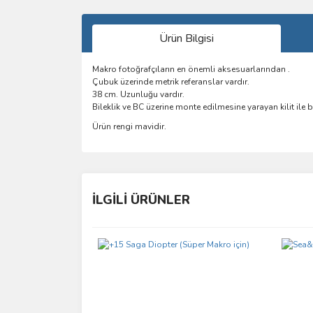
Ürün Bilgisi
Makro fotoğrafçıların en önemli aksesuarlarından .
Çubuk üzerinde metrik referanslar vardır.
38 cm. Uzunluğu vardır.
Bileklik ve BC üzerine monte edilmesine yarayan kilit ile bir
Ürün rengi mavidir.
Bu ürünün fiyat bilgisi, resim, ürün açıklamalarında 
Görüş ve önerileriniz için teşekkür ederiz.
İLGİLİ ÜRÜNLER
Ürün resmi kalitesiz, bozuk veya görüntülenemiyo
Ürün açıklamasında eksik bilgiler bulunuyor.
Ürün bilgilerinde hatalar bulunuyor.
Ürün fiyatı diğer sitelerden daha pahalı.
Bu ürüne benzer farklı alternatifler olmalı.