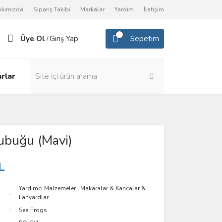
kkımızda
Sipariş Takibi
Markalar
Yardım
İletişim
Üye Ol
Giriş Yap
Sepetim
/
rlar
ubuğu (Mavi)
L
Yardımcı Malzemeler
,
Makaralar & Kancalar &
Lanyardlar
Sea Frogs