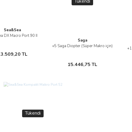
Tükendi
Sea&Sea
Gönder
a DX Macro Port 90 II
İncele
Saga
+5 Saga Diopter (Süper Makro için)
İncele
+1
Sepete Ekle
3.509,20 TL
Stokta Yok
15.446,75 TL
Tükendi