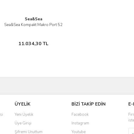
Sea&Sea
Sea&Sea Kompakt Makro Port 52
İncele
Stokta Yok
11.034,30 TL
ÜYELİK
BİZİ TAKİP EDİN
E-
si
Yeni Üyelik
Facebook
Fır
ist
Üye Girişi
Instagram
Şifremi Unuttum
Youtube