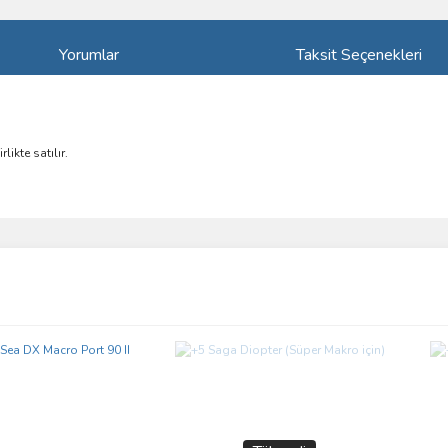
Yorumlar
Taksit Seçenekleri
likte satılır.
ve diğer konularda yetersiz gördüğünüz noktaları öneri formunu kullanarak taraf
Bu ürüne ilk yorumu siz yapın!
r.
Yorum Yaz