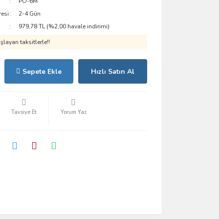
PO-6M
resi
2-4 Gün
979,78 TL (%2,00 havale indirimi)
layan taksitlerle!!
Sepete Ekle
Hızlı Satın Al
Tavsiye Et
Yorum Yaz