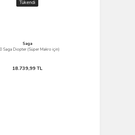
Tükendi
Saga
0 Saga Diopter (Süper Makro için)
İncele
Stokta Yok
18.739,99 TL