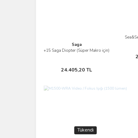
Sea&Se
Saga
+15 Saga Diopter (Süper Makro için)
İncele
2
Sepete Ekle
24.405,20 TL
Tükendi