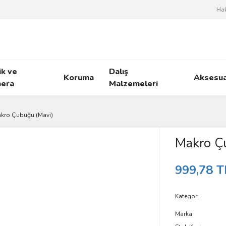
Ha
ik ve
Dalış
Koruma
Aksesua
era
Malzemeleri
kro Çubuğu (Mavi)
Makro Ç
999,78 T
Kategori
Marka