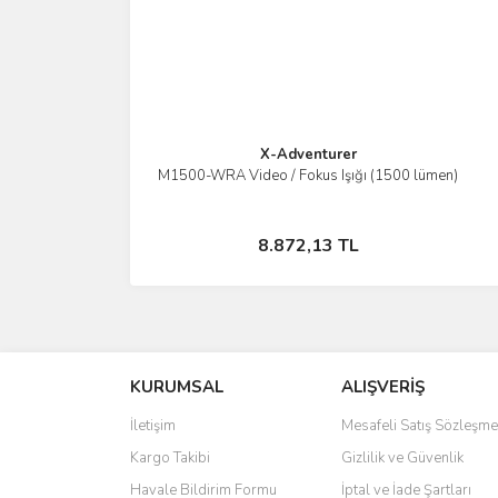
X-Adventurer
M1500-WRA Video / Fokus Işığı (1500 lümen)
İncele
Stokta Yok
8.872,13 TL
KURUMSAL
ALIŞVERİŞ
İletişim
Mesafeli Satış Sözleşme
Kargo Takibi
Gizlilik ve Güvenlik
Havale Bildirim Formu
İptal ve İade Şartları