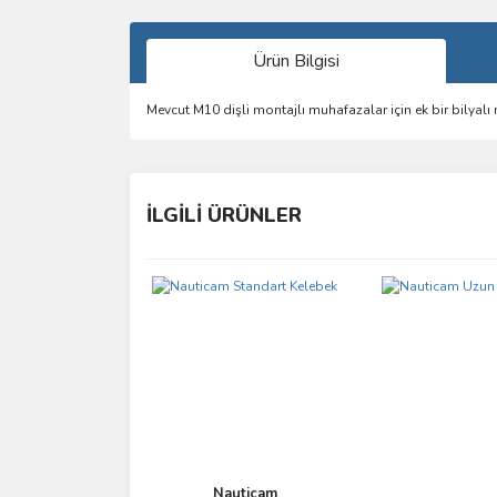
Ürün Bilgisi
Mevcut M10 dişli montajlı muhafazalar için ek bir bilyalı
Bu ürünün fiyat bilgisi, resim, ürün açıklamalarında 
Görüş ve önerileriniz için teşekkür ederiz.
İLGİLİ ÜRÜNLER
Ürün resmi kalitesiz, bozuk veya görüntülenemiyo
Ürün açıklamasında eksik bilgiler bulunuyor.
Ürün bilgilerinde hatalar bulunuyor.
Ürün fiyatı diğer sitelerden daha pahalı.
Bu ürüne benzer farklı alternatifler olmalı.
Nauticam