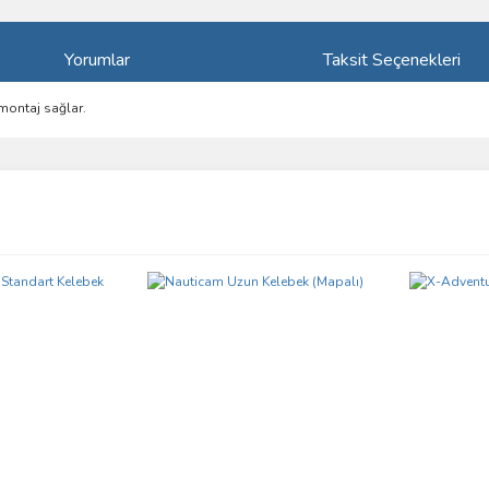
Yorumlar
Taksit Seçenekleri
 montaj sağlar.
ve diğer konularda yetersiz gördüğünüz noktaları öneri formunu kullanarak taraf
Bu ürüne ilk yorumu siz yapın!
r.
Yorum Yaz