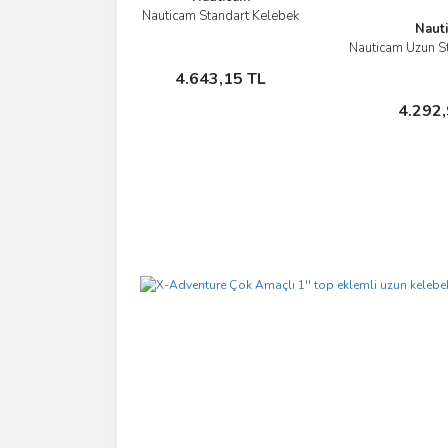
Nauticam Standart Kelebek
İncele
Naut
Nauticam Uzun S
İn
Sepete Ekle
4.643,15 TL
Sepe
4.292,