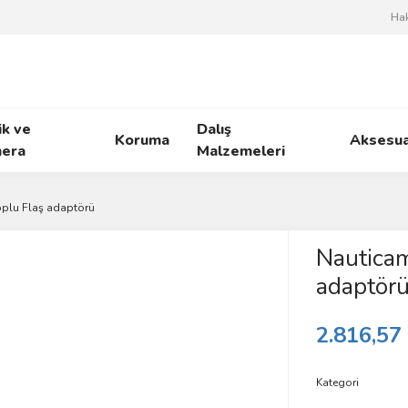
Ha
ik ve
Dalış
Koruma
Aksesua
era
Malzemeleri
plu Flaş adaptörü
Nautica
adaptör
2.816,57
Kategori