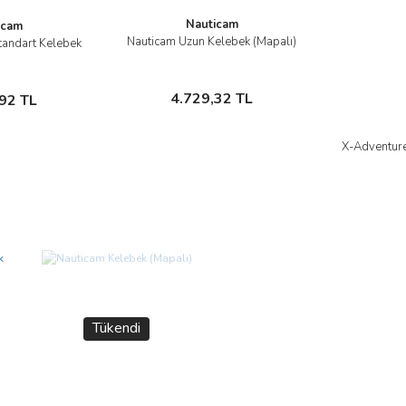
Gönder
Nauticam
icam
Nauticam Uzun Kelebek (Mapalı)
tandart Kelebek
İncele
cele
Sepete Ekle
te Ekle
4.729,32 TL
92 TL
X-Adventure
Tükendi