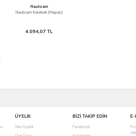
Nauticam
Nauticam Kelebek (Mapalı)
İncele
Stokta Yok
4.094,07 TL
k
ÜYELİK
BİZİ TAKİP EDİN
E-
si
Yeni Üyelik
Facebook
Fır
ist
Üye Girişi
Instagram