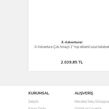
X-Adventurer
X-Adventure Çok Amaçlı 1'' top eklemli uzun kelebe
İncele
Sepete Ekle
2.039,85 TL
KURUMSAL
ALIŞVERİŞ
İletişim
Mesafeli Satış Sözleşme
Kargo Takibi
Gizlilik ve Güvenlik