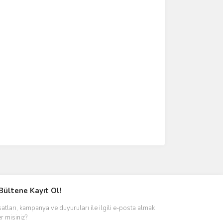
Bültene Kayıt Ol!
satları, kampanya ve duyuruları ile ilgili e-posta almak
er misiniz?