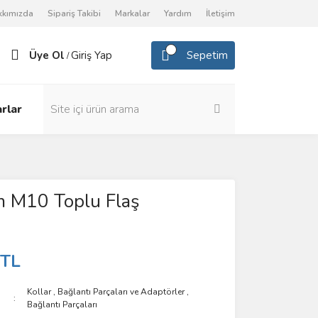
kkımızda
Sipariş Takibi
Markalar
Yardım
İletişim
Üye Ol
Giriş Yap
Sepetim
/
rlar
m M10 Toplu Flaş
ü
 TL
Kollar
,
Bağlantı Parçaları ve Adaptörler
,
Bağlantı Parçaları