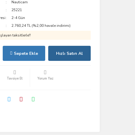
Nauticam
25221
resi
2-4 Gün
2.760,24 TL (%2,00 havale indirimi)
layan taksitlerle!!
Sepete Ekle
Hızlı Satın Al
Tavsiye Et
Yorum Yaz