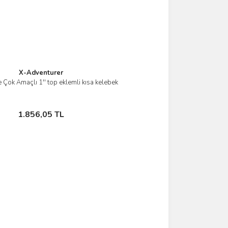
X-Adventurer
 Çok Amaçlı 1'' top eklemli kısa kelebek
İncele
Sepete Ekle
1.856,05 TL