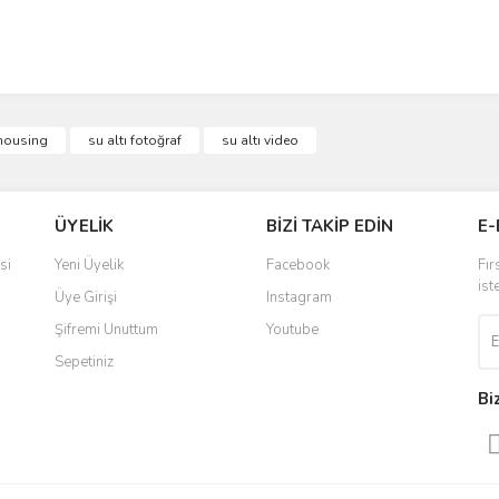
 housing
su altı fotoğraf
su altı video
ÜYELİK
BİZİ TAKİP EDİN
E-
si
Yeni Üyelik
Facebook
Fır
ist
Üye Girişi
Instagram
Şifremi Unuttum
Youtube
Sepetiniz
Bi