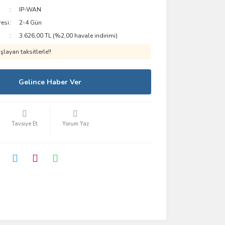
IP-WAN
resi
2-4 Gün
3.626,00 TL (%2,00 havale indirimi)
layan taksitlerle!!
Gelince Haber Ver
Tavsiye Et
Yorum Yaz