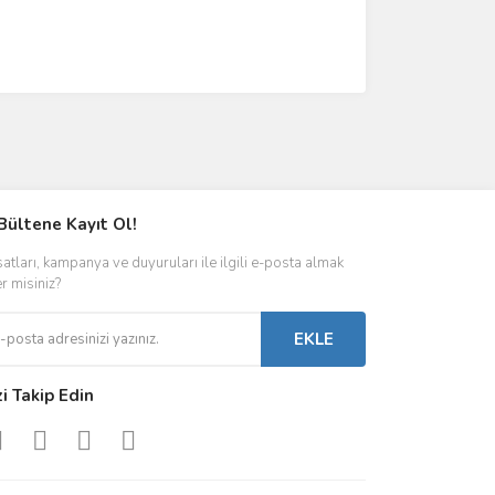
Bültene Kayıt Ol!
satları, kampanya ve duyuruları ile ilgili e-posta almak
er misiniz?
EKLE
zi Takip Edin