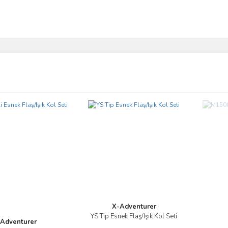
ve diğer konularda yetersiz gördüğünüz noktaları öneri formunu kullanarak taraf
Bu ürüne ilk yorumu siz yapın!
r.
Yorum Yaz
X-Adventurer
Gönder
YS Tip Esnek Flaş/Işık Kol Seti
İncele
Adventurer