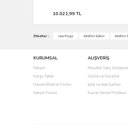
Stokta Yok
10.021,99 TL
Etiketler :
sea frogs
telefon kabin
telefon
KURUMSAL
ALIŞVERİŞ
İletişim
Mesafeli Satış Sözleşme
Kargo Takibi
Gizlilik ve Güvenlik
Havale Bildirim Formu
İptal ve İade Şartları
İletişim Formu
Kişisel Veriler Politikası