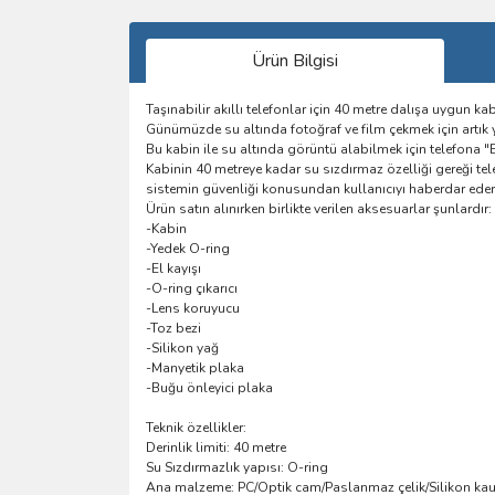
Ürün Bilgisi
Taşınabilir akıllı telefonlar için 40 metre dalışa uygun kab
Günümüzde su altında fotoğraf ve film çekmek için artık ye
Bu kabin ile su altında görüntü alabilmek için telefona 
Kabinin 40 metreye kadar su sızdırmaz özelliği gereği te
sistemin güvenliği konusundan kullanıcıyı haberdar eder
Ürün satın alınırken birlikte verilen aksesuarlar şunlardır:
-Kabin
-Yedek O-ring
-El kayışı
-O-ring çıkarıcı
-Lens koruyucu
-Toz bezi
-Silikon yağ
-Manyetik plaka
-Buğu önleyici plaka
Teknik özellikler:
Derinlik limiti: 40 metre
Su Sızdırmazlık yapısı: O-ring
Ana malzeme: PC/Optik cam/Paslanmaz çelik/Silikon ka