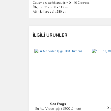
Çalışma sıcaklık aralığı: = 0 - 40 C derece
Ölçüler: 212 x 60 x 112 mm.
Ağırlık (Karada) : 580 gr.
Bu ürünün fiyat bilgisi, resim, ürün açıklamalarında 
Görüş ve önerileriniz için teşekkür ederiz.
İLGİLİ ÜRÜNLER
Ürün resmi kalitesiz, bozuk veya görüntülenemiyo
Ürün açıklamasında eksik bilgiler bulunuyor.
Ürün bilgilerinde hatalar bulunuyor.
Ürün fiyatı diğer sitelerden daha pahalı.
Bu ürüne benzer farklı alternatifler olmalı.
Sea Frogs
X-
Su Altı Video Işığı (1800 lümen)
İncele