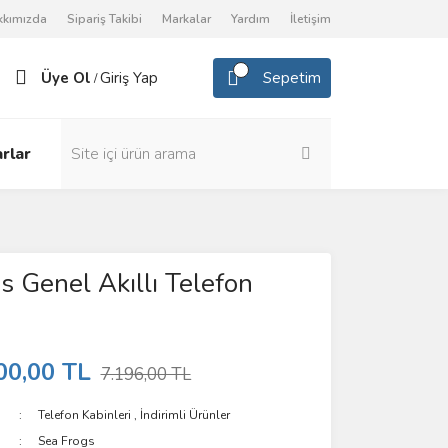
kkımızda
Sipariş Takibi
Markalar
Yardım
İletişim
Üye Ol
Giriş Yap
Sepetim
/
rlar
s Genel Akıllı Telefon
00,00 TL
7.196,00 TL
Telefon Kabinleri
,
İndirimli Ürünler
Sea Frogs