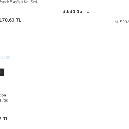
 Esnek Flaş/Işık Kol Seti
İncele
Sepete Ekle
3.631,15 TL
Sepete Ekle
178,63 TL
M1500-W
i
ion
 1200
le
a
2 TL