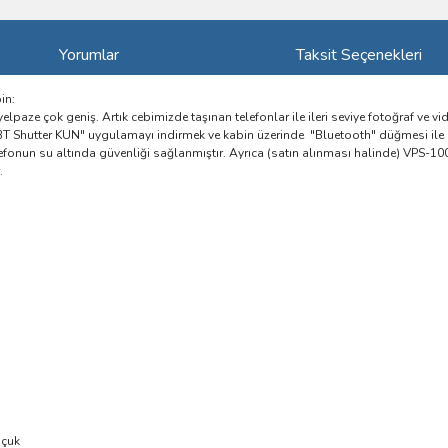
Yorumlar
Taksit Seçenekleri
in:
lpaze çok geniş. Artık cebimizde taşınan telefonlar ile ileri seviye fotoğraf ve vi
"BT Shutter KUN" uygulamayı indirmek ve kabin üzerinde "Bluetooth" düğmesi ile si
lefonun su altında güvenliği sağlanmıştır. Ayrıca (satın alınması halinde) VPS-10
.
uçuk