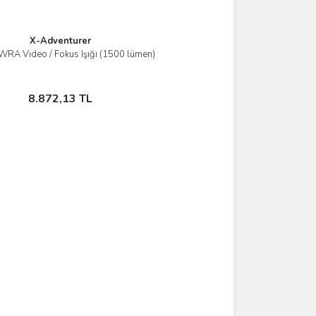
X-Adventurer
RA Video / Fokus Işığı (1500 lümen)
İncele
Stokta Yok
8.872,13 TL