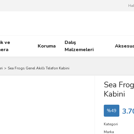
Ha
ik ve
Dalış
Koruma
Aksesua
era
Malzemeleri
ri
Sea Frogs Genel Akıllı Telefon Kabini
Sea Frog
Kabini
3.7
%49
Kategori
Marka