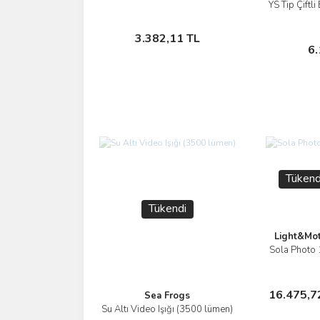
YS Tip Çiftli
Sepete Ekle
3.382,11 TL
6.
Tükend
Tükendi
Light&Mot
Sola Photo
İnce
Stokt
16.475,7
Sea Frogs
Yok
Su Altı Video Işığı (3500 lümen)
İncele