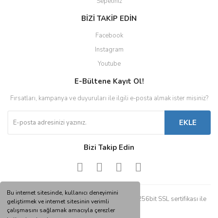
Sepetiniz
BİZİ TAKİP EDİN
Facebook
Instagram
Youtube
E-Bültene Kayıt Ol!
Fırsatları, kampanya ve duyuruları ile ilgili e-posta almak ister misiniz?
EKLE
Bizi Takip Edin
Bu internet sitesinde, kullanıcı deneyimini
© Tüm hakları saklıdır. Kredi kartı bilgileriniz 256bit SSL sertifikası ile
geliştirmek ve internet sitesinin verimli
korunmaktadır.
çalışmasını sağlamak amacıyla çerezler