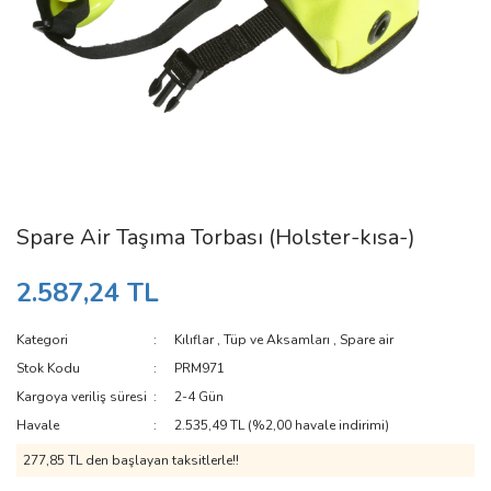
Spare Air Taşıma Torbası (Holster-kısa-)
2.587,24 TL
Kategori
Kılıflar
,
Tüp ve Aksamları
,
Spare air
Stok Kodu
PRM971
Kargoya veriliş süresi
2-4 Gün
Havale
2.535,49 TL (%2,00 havale indirimi)
277,85 TL den başlayan taksitlerle!!