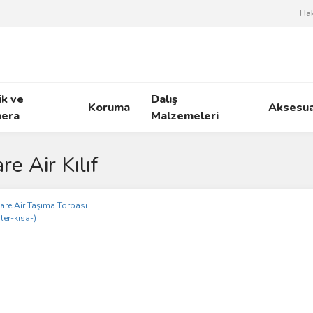
Ha
ik ve
Dalış
Koruma
Aksesua
era
Malzemeleri
re Air Kılıf