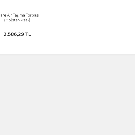
are Air Taşıma Torbası
İncele
(Holster-kısa-)
Sepete Ekle
2.586,29 TL