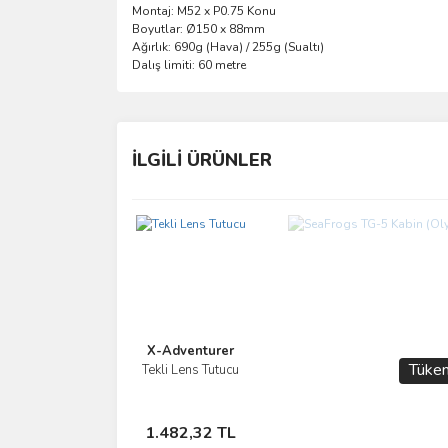
Montaj: M52 x P0.75 Konu
Boyutlar: Ø150 x 88mm
Ağırlık: 690g (Hava) / 255g (Sualtı)
Dalış limiti: 60 metre
Bu ürünün fiyat bilgisi, resim, ürün açıklamalarında 
Görüş ve önerileriniz için teşekkür ederiz.
İLGİLİ ÜRÜNLER
Ürün resmi kalitesiz, bozuk veya görüntülenemiyo
Ürün açıklamasında eksik bilgiler bulunuyor.
Ürün bilgilerinde hatalar bulunuyor.
Ürün fiyatı diğer sitelerden daha pahalı.
Bu ürüne benzer farklı alternatifler olmalı.
X-Adventurer
Tüken
Tekli Lens Tutucu
İncele
Sepete
1.482,32 TL
Ekle