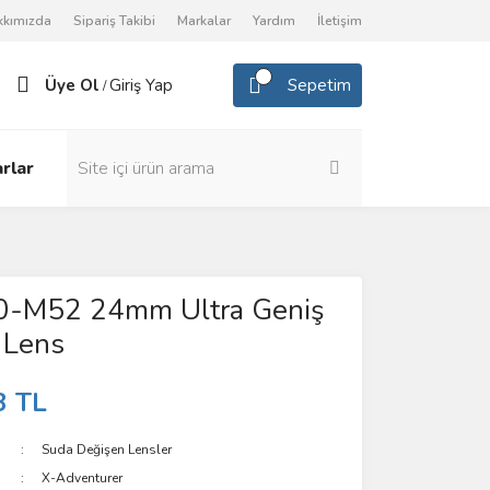
kkımızda
Sipariş Takibi
Markalar
Yardım
İletişim
Üye Ol
Giriş Yap
Sepetim
/
rlar
-M52 24mm Ultra Geniş
k Lens
3 TL
Suda Değişen Lensler
X-Adventurer