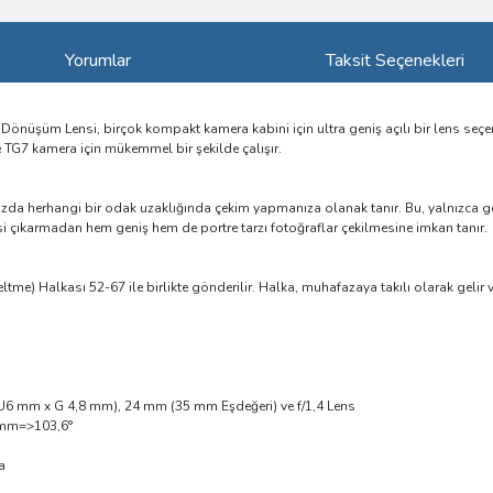
Yorumlar
Taksit Seçenekleri
ensi, birçok kompakt kamera kabini için ultra geniş açılı bir lens seçeneğ
 TG7 kamera için mükemmel bir şekilde çalışır.
zda herhangi bir odak uzaklığında çekim yapmanıza olanak tanır. Bu, yalnızca geniş
si çıkarmadan hem geniş hem de portre tarzı fotoğraflar çekilmesine imkan tanır.
alkası 52-67 ile birlikte gönderilir. Halka, muhafazaya takılı olarak gelir ve
 U6 mm x G 4,8 mm), 24 mm (35 mm Eşdeğeri) ve f/1,4 Lens
5mm=>103,6°
a