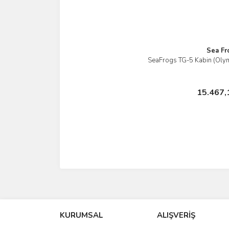
Sea Fr
SeaFrogs TG-5 Kabin (Oly
İnc
Stokt
15.467,
KURUMSAL
ALIŞVERİŞ