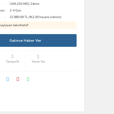
UWL150-M52 24mm
resi
2-4 Gün
32.880,69 TL (%2,00 havale indirimi)
aşlayan taksitlerle!!
Gelince Haber Ver
Tavsiye Et
Yorum Yaz