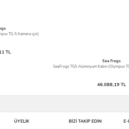
ogs
mpus TG-5 Kamera için)
ele
a Yok
11 TL
Sea Frogs
SeaFrogs TG5 Alüminyum Kabin (Olympus TG
İncele
Stokta Yok
46.088,19 TL
ÜYELİK
BİZİ TAKİP EDİN
E-