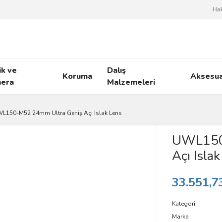
Ha
ik ve
Dalış
Koruma
Aksesua
era
Malzemeleri
L150-M52 24mm Ultra Geniş Açı Islak Lens
UWL150
Açı Isla
33.551,7
Kategori
Marka