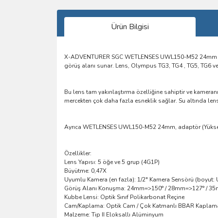
Ürün Bilgisi
X-ADVENTURER SGC WETLENSES UWL150-M52 24mm Dönüşüm L
görüş alanı sunar. Lens, Olympus TG3, TG4 , TG5, TG6 ve
Bu lens tam yakınlaştırma özelliğine sahiptir ve kameranı
mercekten çok daha fazla esneklik sağlar. Su altında len
Ayrıca WETLENSES UWL150-M52 24mm, adaptör (Yükseltme) H
Özellikler:
Lens Yapısı: 5 öğe ve 5 grup (4G1P)
Büyütme: 0,47X
Uyumlu Kamera (en fazla): 1/2″ Kamera Sensörü (boyut:
Görüş Alanı Konuşma: 24mm=>150° / 28mm=>127° / 3
Kubbe Lensi: Optik Sınıf Polikarbonat Reçine
Cam/Kaplama: Optik Cam / Çok Katmanlı BBAR Kaplam
Malzeme: Tip II Eloksallı Alüminyum