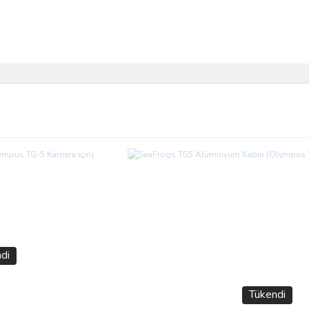
ve diğer konularda yetersiz gördüğünüz noktaları öneri formunu kullanarak taraf
Bu ürüne ilk yorumu siz yapın!
r.
Yorum Yaz
di
Tükendi
Gönder