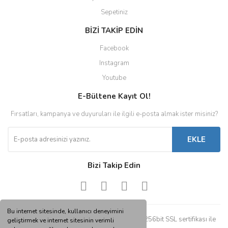
Sepetiniz
BİZİ TAKİP EDİN
Facebook
Instagram
Youtube
E-Bültene Kayıt Ol!
Fırsatları, kampanya ve duyuruları ile ilgili e-posta almak ister misiniz?
EKLE
Bizi Takip Edin
Bu internet sitesinde, kullanıcı deneyimini
© Tüm hakları saklıdır. Kredi kartı bilgileriniz 256bit SSL sertifikası ile
geliştirmek ve internet sitesinin verimli