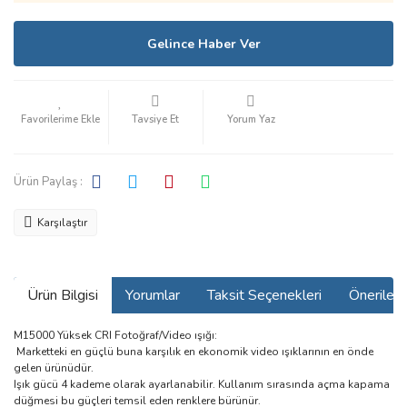
Gelince Haber Ver
Tavsiye Et
Yorum Yaz
Ürün Paylaş :
Karşılaştır
Ürün Bilgisi
Yorumlar
Taksit Seçenekleri
Önerilerin
M15000 Yüksek CRI Fotoğraf/Video ışığı:
Marketteki en güçlü buna karşılık en ekonomik video ışıklarının en önde
gelen ürünüdür.
Işık gücü 4 kademe olarak ayarlanabilir. Kullanım sırasında açma kapama
düğmesi bu güçleri temsil eden renklere bürünür.