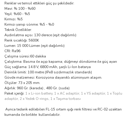
Renkler ve temsil ettikleri güç şu şekildedir:
Mavi: % 100 - %60
Yeşil: %60 - %5
Kırmızı: %5
Kırmızı yanıp sönme: %5 - %0
Teknik Özellikler:
Aydınlatma açısı: 130 derece (eşit dağılımlı)
Renk sıcaklığı: 5600K
Lumen: 15 000 Lümen (eşit dağılımlı)
CRI: Ra96
Çalışma süresi:60 dakika
Çalıştırma: Basma ile açıp kapama; düğmeyi döndürme ile güç ayarı
Güç sağlama: 14.8 V, 6800 mAh, şarjlı Li-İon batarya
Derinlik limiti: 100 metre (IPx8 sızdırmazlık standardı)
Gövde malzemesi: Korozyona dayanıklı alüminyum alaşım.
Ölçüler: 73 x 205 mm.
Ağırlık: 960 Gr. (karada) , 480 Gr. (suda)
Paket içeriği:
1 x Li-ion battery, 1 x AC adaptör, 1 x YS adaptör, 1 x Toplu
adaptör, 2 x Yedek O-rings, 1 x Taşıma torbası
Ayrıca tedarik edilebilen FL-15 ortam ışığı renk filtresi ve RC-02 uzaktan
kumanda ile birlikte kullanılabilir.