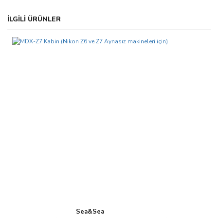
Bu ürünün fiyat bilgisi, resim, ürün açıklamalarında ve diğer
İLGİLİ ÜRÜNLER
konularda yetersiz gördüğünüz noktaları öneri formunu kullanarak
Bu ürüne ilk yorumu siz yapın!
tarafımıza iletebilirsiniz.
Görüş ve önerileriniz için teşekkür ederiz.
Yorum Yaz
Ürün resmi kalitesiz, bozuk veya görüntülenemiyor.
Ürün açıklamasında eksik bilgiler bulunuyor.
Ürün bilgilerinde hatalar bulunuyor.
Ürün fiyatı diğer sitelerden daha pahalı.
Bu ürüne benzer farklı alternatifler olmalı.
Gönder
Sea&Sea