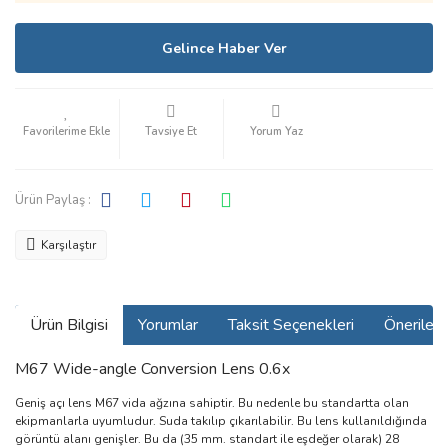
Gelince Haber Ver
Tavsiye Et
Yorum Yaz
Ürün Paylaş :
Karşılaştır
Ürün Bilgisi
Yorumlar
Taksit Seçenekleri
Önerilerin
M67 Wide-angle Conversion Lens 0.6x
Geniş açı lens M67 vida ağzına sahiptir. Bu nedenle bu standartta olan
ekipmanlarla uyumludur. Suda takılıp çıkarılabilir. Bu lens kullanıldığında
görüntü alanı genişler. Bu da (35 mm. standart ile eşdeğer olarak) 28