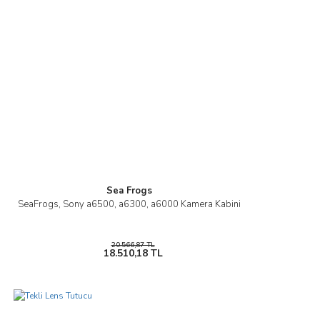
Ürün açıklamasında eksik bilgiler bulunuyor.
Ürün bilgilerinde hatalar bulunuyor.
Ürün fiyatı diğer sitelerden daha pahalı.
Bu ürüne benzer farklı alternatifler olmalı.
Gönder
Sea Frogs
SeaFrogs, Sony a6500, a6300, a6000 Kamera Kabini
20.566,87 TL
18.510,18 TL