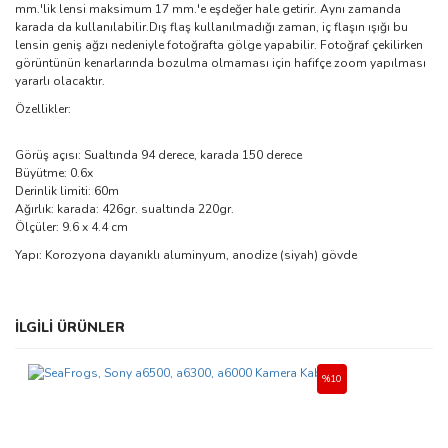
mm.'lik lensi maksimum 17 mm.'e eşdeğer hale getirir. Aynı zamanda
karada da kullanılabilir.Dış flaş kullanılmadığı zaman, iç flaşın ışığı bu
lensin geniş ağzı nedeniyle fotoğrafta gölge yapabilir. Fotoğraf çekilirken
görüntünün kenarlarında bozulma olmaması için hafifçe zoom yapılması
yararlı olacaktır.
Özellikler:
Görüş açısı: Sualtında 94 derece, karada 150 derece
Büyütme: 0.6x
Derinlik limiti: 60m
Ağırlık: karada: 426gr. sualtında 220gr.
Ölçüler: 9.6 x 4.4 cm
Yapı: Korozyona dayanıklı aluminyum, anodize (siyah) gövde
Bu ürünün fiyat bilgisi, resim, ürün açıklamalarında ve diğer
İLGİLİ ÜRÜNLER
konularda yetersiz gördüğünüz noktaları öneri formunu kullanarak
Bu ürüne ilk yorumu siz yapın!
tarafımıza iletebilirsiniz.
Görüş ve önerileriniz için teşekkür ederiz.
%10
Yorum Yaz
Ürün resmi kalitesiz, bozuk veya görüntülenemiyor.