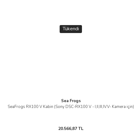
Tükendi
Sea Frogs
SeaFrogs RX100 V Kabin (Sony DSC-RX100 V - I,II,III,IV.V- Kamera için)
20.566,87 TL