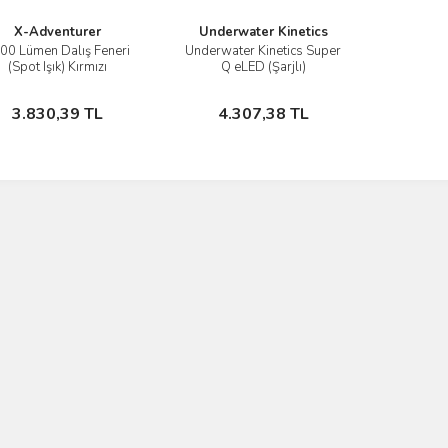
X-Adventurer
Underwater Kinetics
00 Lümen Dalış Feneri
Underwater Kinetics Super
İncele
İncele
(Spot Işık) Kırmızı
Q eLED (Şarjlı)
Stokta Yok
Stokta Yok
3.830,39 TL
4.307,38 TL