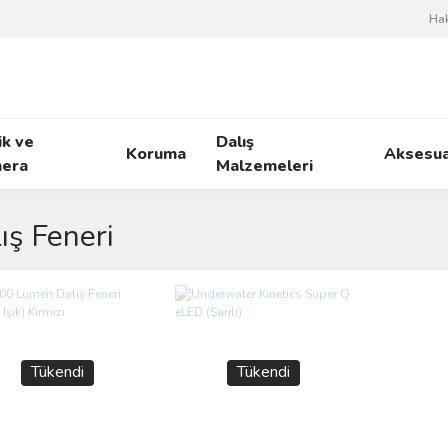
Ha
ik ve
Dalış
Koruma
Aksesua
era
Malzemeleri
ış Feneri
Tükendi
Tükendi